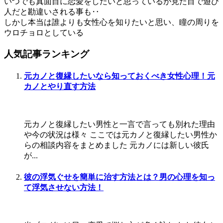
いつでも真面目に恋愛をしたいと思っているが見た目で遊び
人だと勘違いされる事も‥
しかし本当は誰よりも女性心を知りたいと思い、瞳の周りを
ウロチョロとしている
人気記事ランキング
元カノと復縁したいなら知っておくべき女性心理！元
カノとやり直す方法
元カノと復縁したい男性と一言で言っても別れた理由
や今の状況は様々 ここでは元カノと復縁したい男性か
らの相談内容をまとめました 元カノには新しい彼氏
が...
彼の浮気ぐせを簡単に治す方法とは？男の心理を知っ
て浮気させない方法！