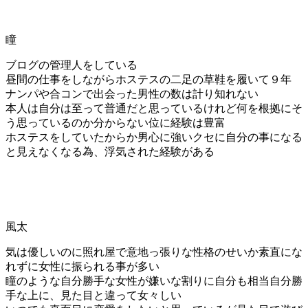
瞳
ブログの管理人をしている
昼間の仕事をしながらホステスの二足の草鞋を履いて９年
ナンパや合コンで出会った男性の数は計り知れない
本人は自分は至って普通だと思っているけれど何を根拠にそ
う思っているのか分からない位に経験は豊富
ホステスをしていたからか男心に強いクセに自分の事になる
と見えなくなる為、浮気された経験がある
風太
気は優しいのに照れ屋で意地っ張りな性格のせいか素直にな
れずに女性に振られる事が多い
瞳のような自分勝手な女性が嫌いな割りに自分も相当自分勝
手な上に、見た目と違って女々しい