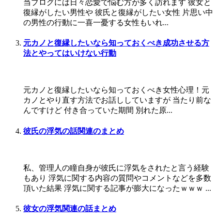
当ブログには日々恋愛で悩む方が多く訪れます 彼女と
復縁がしたい男性や 彼氏と復縁がしたい女性 片思い中
の男性の行動に一喜一憂する女性もいれ...
元カノと復縁したいなら知っておくべき成功させる方
法とやってはいけない行動
元カノと復縁したいなら知っておくべき女性心理！元
カノとやり直す方法でお話ししていますが 当たり前な
んですけど 付き合っていた期間 別れた原...
彼氏の浮気の話関連のまとめ
私、管理人の瞳自身が彼氏に浮気をされたと言う経験
もあり 浮気に関する内容の質問やコメントなどを多数
頂いた結果 浮気に関する記事が膨大になったｗｗｗ ...
彼女の浮気関連の話まとめ