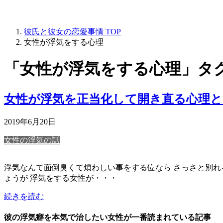
彼氏と彼女の恋愛事情
TOP
女性が浮気をする心理
「女性が浮気をする心理」タ
女性が浮気を正当化して開き直る心理
2019年6月20日
女性の浮気の話
浮気なんて面倒臭くて煩わしい事をする位なら さっさと別れる管理人
ょうが 浮気をする女性が・・・
続きを読む
彼の浮気癖を本気で治したい女性が一番読まれている記事