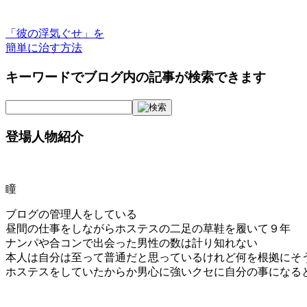
「彼の浮気ぐせ」を
簡単に治す方法
キーワードでブログ内の記事が検索できます
登場人物紹介
瞳
ブログの管理人をしている
昼間の仕事をしながらホステスの二足の草鞋を履いて９年
ナンパや合コンで出会った男性の数は計り知れない
本人は自分は至って普通だと思っているけれど何を根拠にそ
ホステスをしていたからか男心に強いクセに自分の事になる