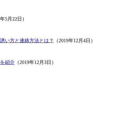
1年5月22日）
誘い方と連絡方法とは？
（2019年12月4日）
を紹介
（2019年12月3日）