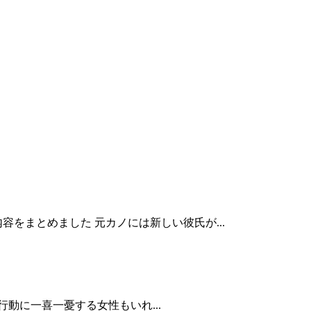
をまとめました 元カノには新しい彼氏が...
動に一喜一憂する女性もいれ...