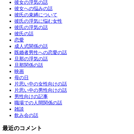
彼女の浮気の話
彼女への悩みの話
彼氏の束縛について
彼氏の浮気に悩む女性
彼氏の浮気の話
彼氏の話
恋愛
成人式関係の話
既婚者男性への恋愛の話
旦那の浮気の話
旦那関係の話
映画
母の日
片思い中の女性向けの話
片思い中の男性向けの話
男性向けの記事
職場での人間関係の話
雑談
飲み会の話
最近のコメント