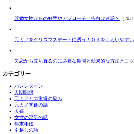
既婚女性からの好意やアプローチ、告白は迷惑？
（202
元カノをクリスマスデートに誘う！ＯＫをもらいやすい
失恋から立ち直るのに必要な期間と効果的な方法とコツ
カテゴリー
バレンタイン
人間関係
元カノとの復縁の悩み
元カノ関係の話
夫婦
女性の浮気の話
年末年始
引越しの話