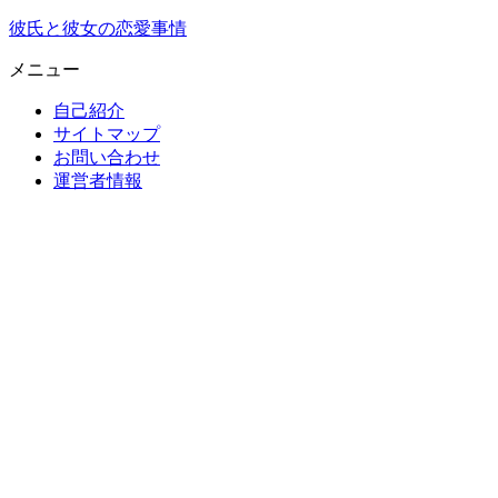
彼氏と彼女の恋愛事情
メニュー
自己紹介
サイトマップ
お問い合わせ
運営者情報