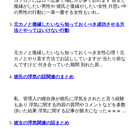
当ブログには日々恋愛で悩む方が多く訪れます 彼女と
復縁がしたい男性や 彼氏と復縁がしたい女性 片思い中
の男性の行動に一喜一憂する女性もいれ...
元カノと復縁したいなら知っておくべき成功させる方
法とやってはいけない行動
元カノと復縁したいなら知っておくべき女性心理！元
カノとやり直す方法でお話ししていますが 当たり前な
んですけど 付き合っていた期間 別れた原...
彼氏の浮気の話関連のまとめ
私、管理人の瞳自身が彼氏に浮気をされたと言う経験
もあり 浮気に関する内容の質問やコメントなどを多数
頂いた結果 浮気に関する記事が膨大になったｗｗｗ ...
彼女の浮気関連の話まとめ