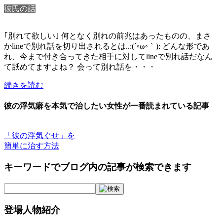
彼氏の話
｢別れて欲しい｣ 何となく別れの前兆はあったものの、まさ
かlineで別れ話を切り出されるとは..:(´◦ω◦｀): どんな形であ
れ、今まで付き合ってきた相手に対してlineで別れ話だなん
て舐めてますよね？ 会って別れ話を・・・
続きを読む
彼の浮気癖を本気で治したい女性が一番読まれている記事
「彼の浮気ぐせ」を
簡単に治す方法
キーワードでブログ内の記事が検索できます
登場人物紹介