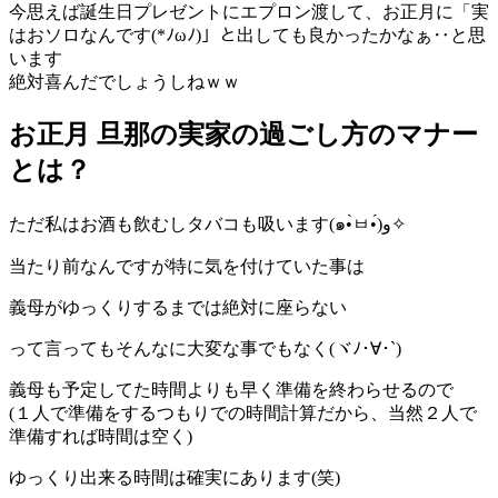
今思えば誕生日プレゼントにエプロン渡して、お正月に「実
はおソロなんです(*ﾉωﾉ)」と出しても良かったかなぁ‥と思
います
絶対喜んだでしょうしねｗｗ
お正月 旦那の実家の過ごし方のマナー
とは？
ただ私はお酒も飲むしタバコも吸います(๑•̀ㅂ•́)و✧
当たり前なんですが特に気を付けていた事は
義母がゆっくりするまでは絶対に座らない
って言ってもそんなに大変な事でもなく(ヾﾉ･∀･`)
義母も予定してた時間よりも早く準備を終わらせるので
(１人で準備をするつもりでの時間計算だから、当然２人で
準備すれば時間は空く)
ゆっくり出来る時間は確実にあります(笑)