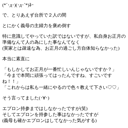
(*´･д･)(･д･`*)ﾈｰ
で、とりあえず台所で２人の間
とにかく義母の主婦力を褒め倒す
特に意識してやっていた訳ではないですが、私自身お正月の
準備なんて人の為にした事なんてなく
(実家とは疎遠な為、お正月の過ごし方自体知らなかった)
本当に素直に
「もしかしてお正月が一番忙しいんじゃないですか？」
「今まで本間に頑張ってはったんですね、すごいです
ね！！」
「これからは私も一緒にやるので色々教えて下さい♡♡」
そう言ってました(･∀･)
エプロン持参まではしなかったですが(笑)
そしてエプロンを持参した事はなかったですが
(義母も確かエプロンはしてなかった気がする)