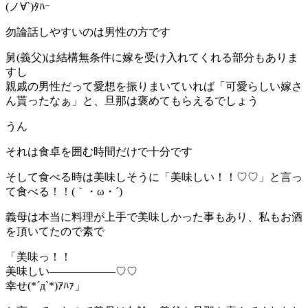
(ノ∀`)ﾀﾊｰ
勿論話しやすいのは男性の方です
舅(義父)は結構無条件に嫁を受け入れてくれる部分もありま
すし
親戚の男性だって愛想を振りまいていれば「可愛らしい嫁さ
ん貰ったなぁ」と、旦那は褒めてもらえるでしょう
うん
それは食卓を囲む時間だけで十分です
そして食べる時は美味しそうに「美味しい！！♡♡」と言っ
て食べる！！(｀・ω・´)
義母は本当に料理が上手で美味しかった事もあり、私もお酒
を頂いてたので素で
「美味っ！！
美味しい――――――♡♡
幸せ(*´д`*)ｱﾊｧ」