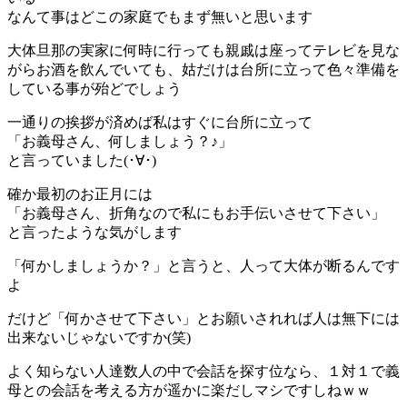
なんて事はどこの家庭でもまず無いと思います
大体旦那の実家に何時に行っても親戚は座ってテレビを見な
がらお酒を飲んでいても、姑だけは台所に立って色々準備を
している事が殆どでしょう
一通りの挨拶が済めば私はすぐに台所に立って
「お義母さん、何しましょう？♪」
と言っていました(･∀･)
確か最初のお正月には
「お義母さん、折角なので私にもお手伝いさせて下さい」
と言ったような気がします
「何かしましょうか？」と言うと、人って大体が断るんです
よ
だけど「何かさせて下さい」とお願いされれば人は無下には
出来ないじゃないですか(笑)
よく知らない人達数人の中で会話を探す位なら、１対１で義
母との会話を考える方が遥かに楽だしマシですしねｗｗ