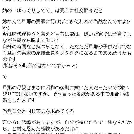
姑の「ゆっくりしてて」は完全に社交辞令だと
嫁なんて旦那の実家に行けばこき使われて当然なんですよ(･
∀･)
今は時代が違うと言えども昔は嫁は、嫁いだ家では子育てし
ながら朝から晩まで働いて
自分の時間など持つ事もなく、ただただ旦那や子供だけでな
く旦那の実家の家族全員をクタクタになるまで支え続けたも
のです
(私はその時代ではないですがｗｗ)
で
旦那の母親はまさに昭和の後期に嫁いだ人だったので“嫁い
びり”ではないですが、そう言った名残がある中で見合い結
婚をした人です
当然自分と同じ苦労を求めてくる
言い方に語弊がありますが、自分が嫁いだ先で「嫁なんだか
ら」と耐え忍んだ経験があるだけに