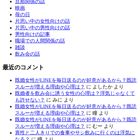
旦那関係の話
映画
母の日
片思い中の女性向けの話
片思い中の男性向けの話
男性向けの記事
職場での人間関係の話
雑談
飲み会の話
最近のコメント
既婚女性がLINEを毎日送るのが好意があるから？既読
スルーが増える理由や心理は？
に
よしたか
より
既婚者を飲み会に誘う女性の心理は？浮気じゃなくて
も許せない？
に
みに
より
既婚女性がLINEを毎日送るのが好意があるから？既読
スルーが増える理由や心理は？
に
瞳
より
既婚女性がLINEを毎日送るのが好意があるから？既読
スルーが増える理由や心理は？
に
むー
より
異性と二人きりでの食事やサシ飲みに行くのは浮気に
なる？
に
瞳
より