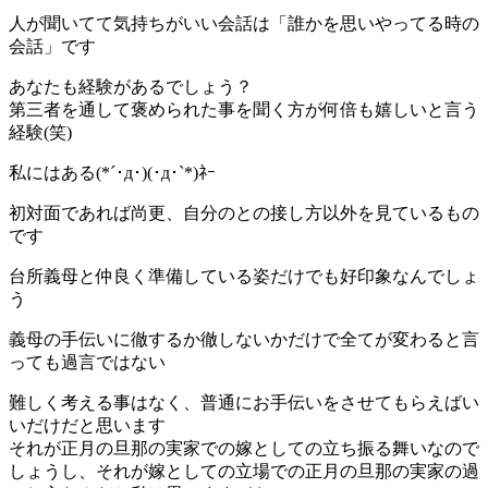
人が聞いてて気持ちがいい会話は「誰かを思いやってる時の
会話」です
あなたも経験があるでしょう？
第三者を通して褒められた事を聞く方が何倍も嬉しいと言う
経験(笑)
私にはある(*´･д･)(･д･`*)ﾈｰ
初対面であれば尚更、自分のとの接し方以外を見ているもの
です
台所義母と仲良く準備している姿だけでも好印象なんでしょ
う
義母の手伝いに徹するか徹しないかだけで全てが変わると言
っても過言ではない
難しく考える事はなく、普通にお手伝いをさせてもらえばい
いだけだと思います
それが正月の旦那の実家での嫁としての立ち振る舞いなので
しょうし、それが嫁としての立場での正月の旦那の実家の過