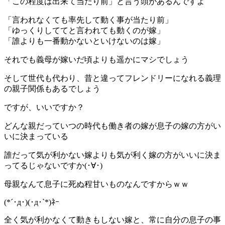
「この程度は出来て当たり前」と言う頭があるんですよ
「言われなくても率先して動く事が当たり前」
「ゆっくりしててと言われても動くのが嫁」
「誰よりも一番動かないといけないのは嫁」
それでも義母が嫁いだ頃よりも遥かにマシでしょう
そして世代も代わり、昔と違ってフレンドリーになれる義理
の親子関係もあるでしょう
ですが、いいですか？
どんな親だっていつの時代も働き者の嫁が息子の嫁の方がい
いに決まっている
誰だって気が利かない嫁よりも気が利く嫁の方がいいに決ま
ってるじゃないですか(･∀･)
母親なんて息子に死ぬ程甘いものなんですからｗｗ
(*´･д･)(･д･`*)ﾈｰ
全く気が利かなくて動きもしない嫁と、常に自分の息子の事