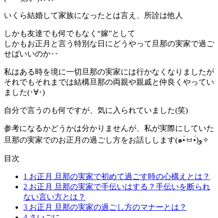
いくら結婚して家族になったとは言え、所詮は他人
しかも友達でも何でもなく“嫁”として
しかもお正月と言う特別な日にどうやって旦那の実家で過ご
せばいいのか‥
私はある時を境に一切旦那の実家には行かなくなりましたが
それでもそれまでは結構旦那の両親や親戚と仲良くやってい
ました(･∀･)
自分で言うのも何ですが、気に入られていました(笑)
参考になるかどうかは分かりませんが、私が実際にしていた
旦那の実家でのお正月の過ごし方をお話しします(๑•̀ㅂ•́)و✧
目次
1
お正月 旦那の実家で初めて過ごす時の心構えとは？
2
お正月 旦那の実家で手伝いはする？手伝いを断られ
ない言い方とは？
3
お正月 旦那の実家の過ごし方のマナーとは？
4
さいごに