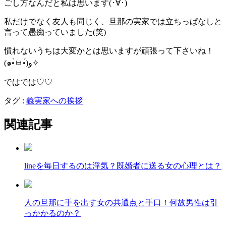
ごし方なんだと私は思います(･∀･)
私だけでなく友人も同じく、旦那の実家では立ちっぱなしと
言って愚痴っていました(笑)
慣れないうちは大変かとは思いますが頑張って下さいね！
(๑•̀ㅂ•́)و✧
ではでは♡♡
タグ :
義実家への挨拶
関連記事
lineを毎日するのは浮気？既婚者に送る女の心理とは？
人の旦那に手を出す女の共通点と手口！何故男性は引
っかかるのか？