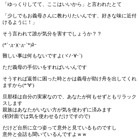
「ゆっくりしてて、ここはいいから」と言われたとて
「少しでもお義母さんに教わりたいんです、好きな味に近付
けるように！」
そう言われて誰が気分を害すでしょうか？？
(*´･д･)(･д･`*)ﾈｰ
難しい事は何もないですよ(ヾﾉ･∀･`)
ただ義母の手伝いをすればいいんです
そうすれば返答に困った時とかは義母が助け舟を出してくれ
ますから(*‘∀‘)
旦那様は自分の実家なので、あなたが何もせずともリラック
スします
親族はあなたがいない方が気を使わずに済みます
(初対面では気を使わせるだけですので)
だけど台所に立つ姿って意外と見ているものですし
意外と会話も聞いているんですよｗｗ