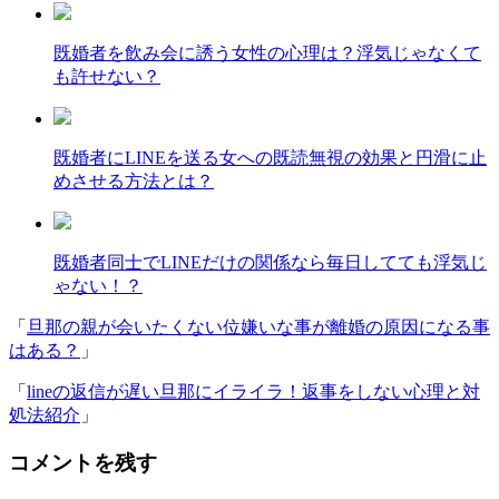
既婚者を飲み会に誘う女性の心理は？浮気じゃなくて
も許せない？
既婚者にLINEを送る女への既読無視の効果と円滑に止
めさせる方法とは？
既婚者同士でLINEだけの関係なら毎日してても浮気じ
ゃない！？
「
旦那の親が会いたくない位嫌いな事が離婚の原因になる事
はある？
」
「
lineの返信が遅い旦那にイライラ！返事をしない心理と対
処法紹介
」
コメントを残す