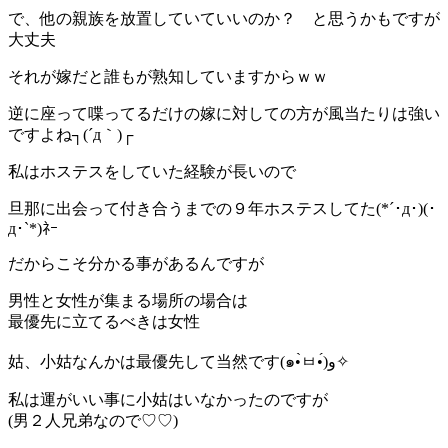
で、他の親族を放置していていいのか？ と思うかもですが
大丈夫
それが嫁だと誰もが熟知していますからｗｗ
逆に座って喋ってるだけの嫁に対しての方が風当たりは強い
ですよね┐(´д｀)┌
私はホステスをしていた経験が長いので
旦那に出会って付き合うまでの９年ホステスしてた(*´･д･)(･
д･`*)ﾈｰ
だからこそ分かる事があるんですが
男性と女性が集まる場所の場合は
最優先に立てるべきは女性
姑、小姑なんかは最優先して当然です(๑•̀ㅂ•́)و✧
私は運がいい事に小姑はいなかったのですが
(男２人兄弟なので♡♡)