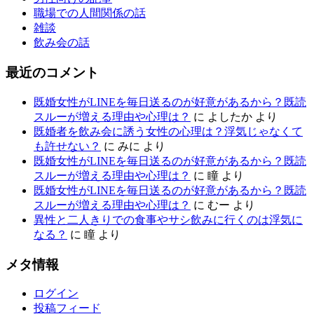
職場での人間関係の話
雑談
飲み会の話
最近のコメント
既婚女性がLINEを毎日送るのが好意があるから？既読
スルーが増える理由や心理は？
に
よしたか
より
既婚者を飲み会に誘う女性の心理は？浮気じゃなくて
も許せない？
に
みに
より
既婚女性がLINEを毎日送るのが好意があるから？既読
スルーが増える理由や心理は？
に
瞳
より
既婚女性がLINEを毎日送るのが好意があるから？既読
スルーが増える理由や心理は？
に
むー
より
異性と二人きりでの食事やサシ飲みに行くのは浮気に
なる？
に
瞳
より
メタ情報
ログイン
投稿フィード